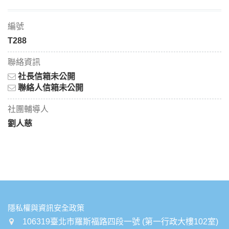
編號
T288
聯絡資訊
社長信箱未公開
聯絡人信箱未公開
社團輔導人
劉人慈
:::
隱私權與資訊安全政策
106319臺北市羅斯福路四段一號 (第一行政大樓102室)